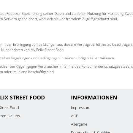
Street Food zur Speicherung seiner Daten und zu deren Nutzung für Marketing-Zwe
en Servern gespeichert, wodurch sie vor fremdem Zugriff geschützt sind.
 mit der Erbringung von Leistungen aus diesem Vertragsverhältnis zu beauftragen.
e Kundendaten von My Felix Street Food.
einzelner Regelungen und Bedingungen in seinen übrigen Teilen wirksam.
t, außer bei Klagen gegen Verbraucher im Sinne des Konsumentenschutzgesetzes, d
 oder im Inland beschäftigt sind.
LIX STREET FOOD
INFORMATIONEN
Street Food
Impressum
eren Sie uns
AGB
Allergene
Datenschutz & Cookies