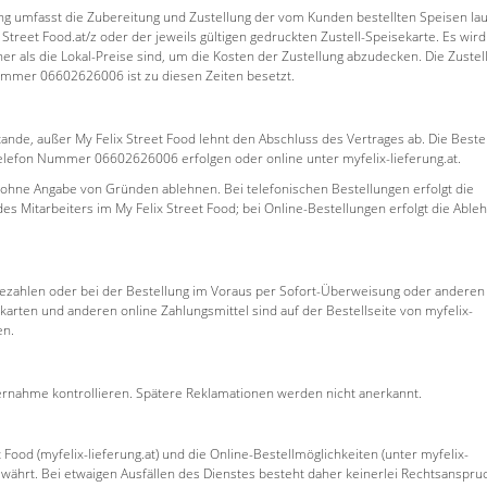
ng umfasst die Zubereitung und Zustellung der vom Kunden bestellten Speisen lau
x Street Food.at/z oder der jeweils gültigen gedruckten Zustell-Speisekarte. Es wird
er als die Lokal-Preise sind, um die Kosten der Zustellung abzudecken. Die Zustel
nummer 06602626006 ist zu diesen Zeiten besetzt.
ande, außer My Felix Street Food lehnt den Abschluss des Vertrages ab. Die Beste
 Telefon Nummer 06602626006 erfolgen oder online unter myfelix-lieferung.at.
s ohne Angabe von Gründen ablehnen. Bei telefonischen Bestellungen erfolgt die
s Mitarbeiters im My Felix Street Food; bei Online-Bestellungen erfolgt die Able
bezahlen oder bei der Bestellung im Voraus per Sofort-Überweisung oder anderen
tkarten und anderen online Zahlungsmittel sind auf der Bestellseite von myfelix-
en.
bernahme kontrollieren. Spätere Reklamationen werden nicht anerkannt.
 Food (myfelix-lieferung.at) und die Online-Bestellmöglichkeiten (unter myfelix-
gewährt. Bei etwaigen Ausfällen des Dienstes besteht daher keinerlei Rechtsanspru